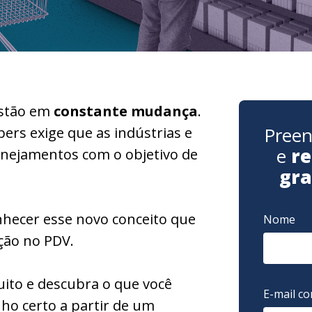
estão em
constante mudança
.
Preen
rs exige que as indústrias e
e
re
anejamentos com o objetivo de
gra
nhecer esse novo conceito que
Nome
ção no PDV.
ito e descubra o que você
E-mail co
ho certo a partir de um