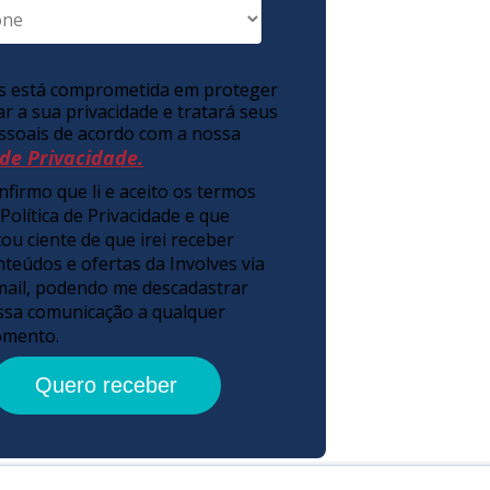
es está comprometida em proteger
ar a sua privacidade e tratará seus
ssoais de acordo com a nossa
 de Privacidade.
nfirmo que li e aceito os termos
 Política de Privacidade e que
tou ciente de que irei receber
nteúdos e ofertas da Involves via
mail, podendo me descadastrar
ssa comunicação a qualquer
mento.