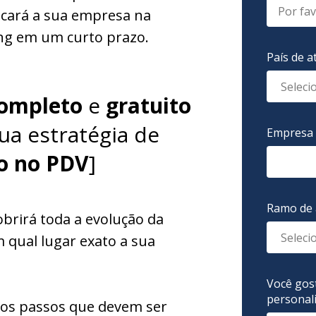
ocará a sua empresa na
ng em um curto prazo.
País de 
ompleto
e
gratuito
ua estratégia de
Empresa
o no PDV
]
Ramo de 
brirá toda a evolução da
 qual lugar exato a sua
Você gos
personal
mos passos que devem ser