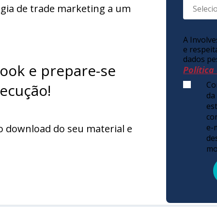
égia de trade marketing a um
A Involv
e respeit
dados pe
ook e prepare-se
Política
Co
xecução!
da
es
co
e-
o download do seu material e
de
mo