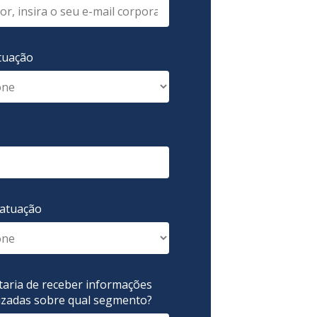
atuação
atuação
taria de receber informações
izadas sobre qual segmento?