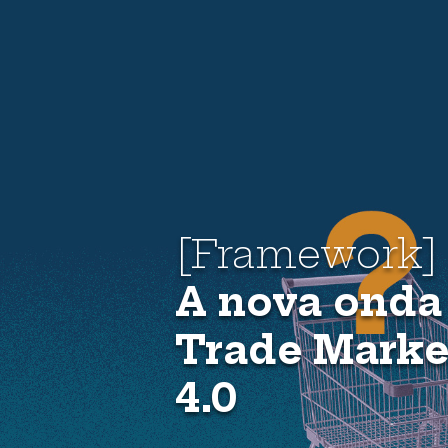
[Framework]
A nova onda 
Trade Marke
4.0