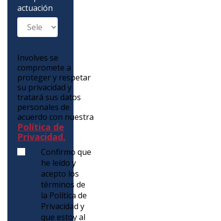
actuación
Involves se
compromete a
proteger y respetar
su privacidad y
tratará sus datos
personales de
acuerdo con nuestra
Política de
Privacidad.
Confirmo que
he leído y
acepto los
términos de
la Política de
Privacidad y
que estoy al